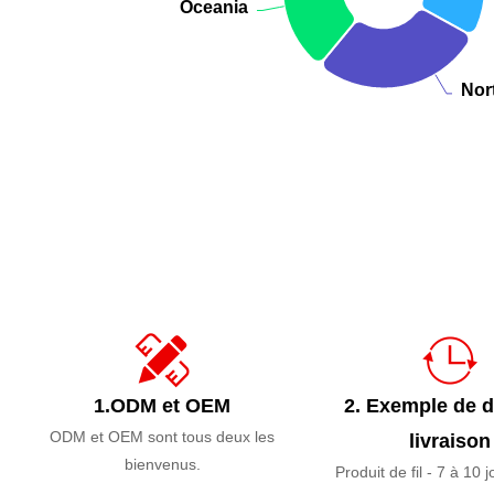
Oceania
Oceania
Nor
Nor
End of interactive chart.
1.ODM et OEM
2. Exemple de d
ODM et OEM sont tous deux les
livraison
bienvenus.
Produit de fil - 7 à 10 