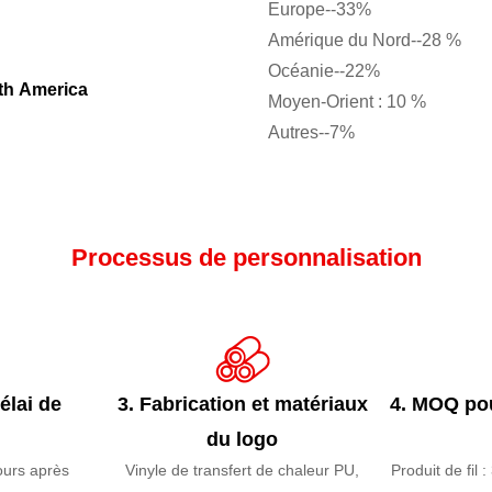
Europe--33%
Amérique du Nord--28 %
Océanie--22%
th America
th America
Moyen-Orient : 10 %
Autres--7%
Processus de personnalisation
élai de
3. Fabrication et matériaux
4. MOQ po
du logo
jours après
Vinyle de transfert de chaleur PU,
Produit de fil 