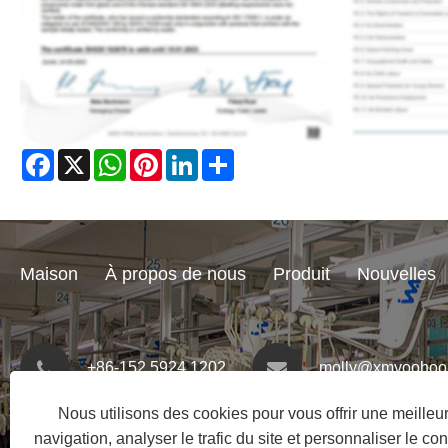
Facebook
X
WhatsApp
Pinterest
LinkedIn
Share
Maison
À propos de nous
Produit
Nouvelles
+86-152 5924 1202
molly@xmyoohoo
Nous utilisons des cookies pour vous offrir une meille
navigation, analyser le trafic du site et personnaliser le con