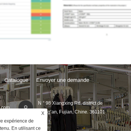
Catalogue
Envoyer une demande
N ° 98 Xiangxing Rd, district de
.com
Xiang’an, Fujian, Chine. 361101
X
ure expérience de
tenu. En utilisant ce