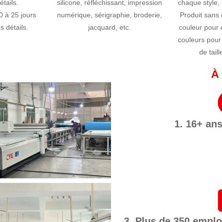
tails.
silicone, réfléchissant, impression
chaque style, 
0 à 25 jours
numérique, sérigraphie, broderie,
Produit sans 
s détails.
jacquard, etc.
couleur pour 
couleurs pour
de tail
À 
1. 16+ an
3. Plus de 350 empl