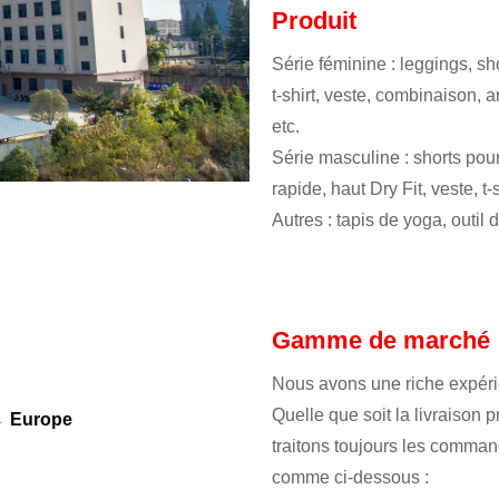
Produit
Série féminine : leggings, sh
t-shirt, veste, combinaison, a
etc.
Série masculine : shorts pou
rapide, haut Dry Fit, veste, t
Autres : tapis de yoga, outil d
ny
Gamme de marché
gth of the Company
Nous avons une riche expéri
Quelle que soit la livraison 
Europe
Europe
traitons toujours les comman
comme ci-dessous :