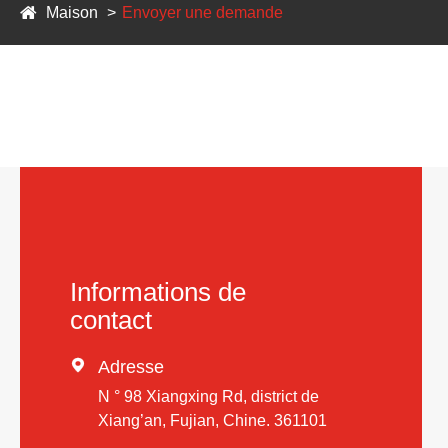
Maison
Envoyer une demande
Informations de
contact

Adresse
N ° 98 Xiangxing Rd, district de
Xiang’an, Fujian, Chine. 361101