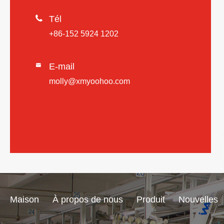

Tél
+86-152 5924 1202
E-mail

molly@xmyoohoo.com
Maison
À propos de nous
Produit
Nouvelles