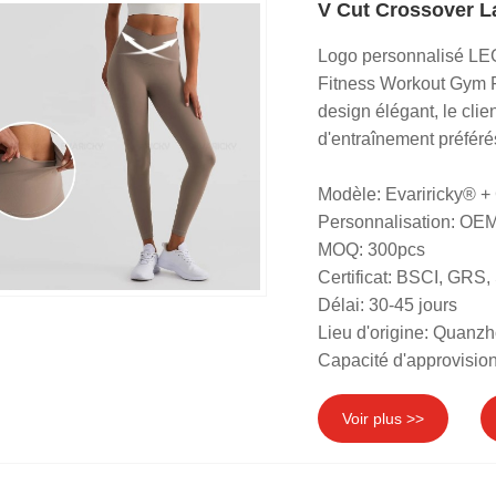
V Cut Crossover La
Logo personnalisé 
Fitness Workout Gym 
design élégant, le cli
d'entraînement préféré
Modèle: Evariricky® 
Personnalisation: OE
MOQ: 300pcs
Certificat: BSCI, G
Délai: 30-45 jours
Lieu d'origine: Quanz
Capacité d'approvisio
Voir plus >>