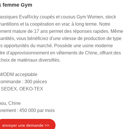
rk femme Gym
lassiques EvaRicky coupés et cousus Gym Women, stock
chantillons et la coopération en vrac à long terme. Notre
ement mature de 17 ans permet des réponses rapides. Même
uantités, vous bénéficiez d'une vitesse de production de type
r les opportunités du marché. Possède une usine moderne
tre d'approvisionnement en vêtements de Chine, offrant des
 choix de matériaux diversifiés.
EM/ODM acceptable
 commande : 300 pièces
RS, SEDEX, OEKO-TEX
hou, Chine
nnement : 450 000 par mois
envoyer une demande >>