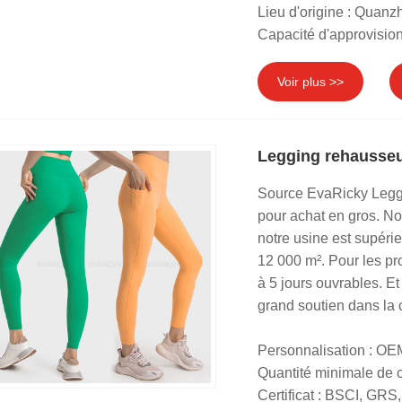
Lieu d'origine : Quanz
Capacité d'approvisio
Voir plus >>
Legging rehausseu
Source EvaRicky Leggi
pour achat en gros. N
notre usine est supérie
12 000 m². Pour les pro
à 5 jours ouvrables. E
grand soutien dans la 
Personnalisation : O
Quantité minimale de
Certificat : BSCI, G