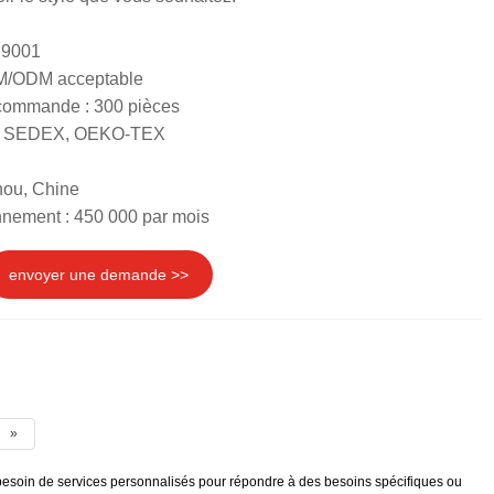
 9001
EM/ODM acceptable
 commande : 300 pièces
RS, SEDEX, OEKO-TEX
hou, Chine
nnement : 450 000 par mois
envoyer une demande >>
»
 besoin de services personnalisés pour répondre à des besoins spécifiques ou