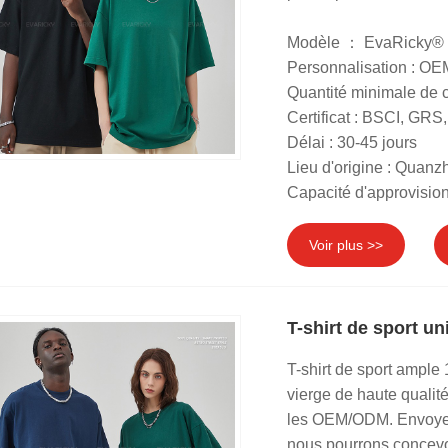
Modèle ： EvaRicky®
Personnalisation : O
Quantité minimale de
Certificat : BSCI, G
Délai : 30-45 jours
Lieu d'origine : Quanz
Capacité d'approvisio
Voir plus >>
T-shirt de sport u
T-shirt de sport ample 
vierge de haute quali
les OEM/ODM. Envoyez-
nous pourrons concevoi