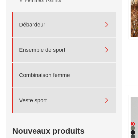
Femmes T-shirts

Débardeur

Ensemble de sport
Combinaison femme

Veste sport
Nouveaux produits