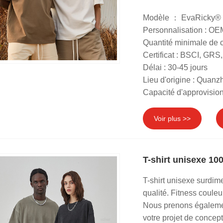
Modèle ： EvaRicky®
Personnalisation : O
Quantité minimale de
Certificat : BSCI, G
Délai : 30-45 jours
Lieu d'origine : Quanz
Capacité d'approvisio
Voir plus >>
T-shirt unisexe 10
T-shirt unisexe surdi
qualité. Fitness couleu
Nous prenons égaleme
votre projet de concep