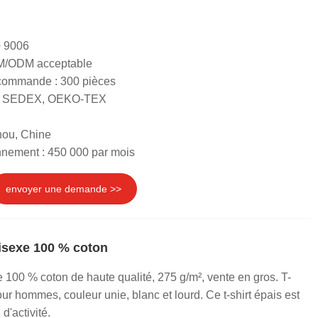
 9006
EM/ODM acceptable
 commande : 300 pièces
RS, SEDEX, OEKO-TEX
hou, Chine
nnement : 450 000 par mois
envoyer une demande >>
nisexe 100 % coton
e 100 % coton de haute qualité, 275 g/m², vente en gros. T-
pour hommes, couleur unie, blanc et lourd. Ce t-shirt épais est
d'activité.