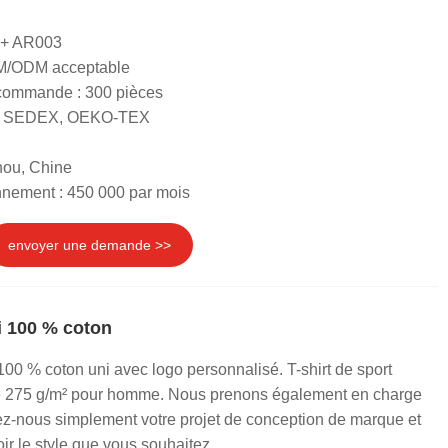
 + AR003
EM/ODM acceptable
 commande : 300 pièces
RS, SEDEX, OEKO-TEX
hou, Chine
nnement : 450 000 par mois
envoyer une demande >>
ni 100 % coton
100 % coton uni avec logo personnalisé. T-shirt de sport
té 275 g/m² pour homme. Nous prenons également en charge
nous simplement votre projet de conception de marque et
r le style que vous souhaitez.