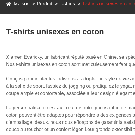
Maison
Produit
T-shirts
T-shirts unisexes en cot
T-shirts unisexes en coton
Xiamen Evaricky, un fabricant réputé basé en Chine, se spécia
Nos t-shirts unisexes en coton sont méticuleusement fabriqués
Conçus pour inciter les individus à adopter un style de vie a
à la salle de sport, fassiez du jogging ou pratiquiez le yoga,
coupe ample et confortable, associée à leur design élégant e
La personnalisation est au cœur de notre philosophie de mar
coton peuvent être adaptés pour répondre à des exigences spéci
d'emballage idéaux, nous nous efforçons de garantir la satisfa
douce au toucher et un confort léger. Leur grande extensibilit