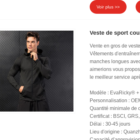
Voir plus >>
Veste de sport co
Vente en gros de vest
Vêtements d'entraîneme
manches longues avec 
aimerions vous propose
le meilleur service apr
Modèle : EvaRicky® 
Personnalisation : O
Quantité minimale de
Certificat : BSCI, G
Délai : 30-45 jours
Lieu d'origine : Quanz
Capacité d'approvisio