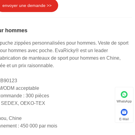
envoyer une demande >>
our hommes
capuche zippées personnalisées pour hommes. Veste de sport
 pour hommes avec poche. EvaRicky® est un leader
 fabrication de manteaux de sport pour hommes en Chine,
vée et un prix raisonnable.
+ B90123
EM/ODM acceptable
 commande : 300 pièces
WhatsApp
RS, SEDEX, OEKO-TEX
hou, Chine
E-Mail
nnement : 450 000 par mois