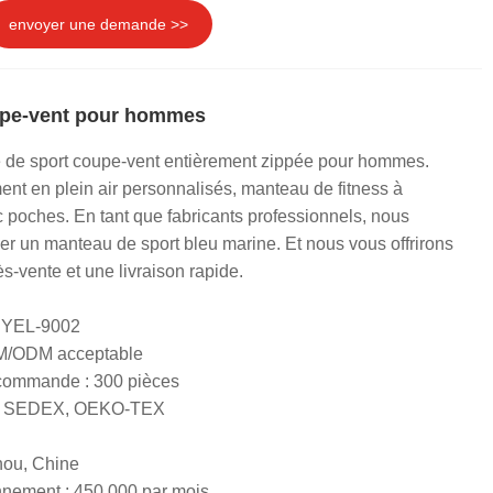
envoyer une demande >>
upe-vent pour hommes
e de sport coupe-vent entièrement zippée pour hommes.
nt en plein air personnalisés, manteau de fitness à
poches. En tant que fabricants professionnels, nous
r un manteau de sport bleu marine. Et nous vous offrirons
ès-vente et une livraison rapide.
+ YEL-9002
EM/ODM acceptable
 commande : 300 pièces
RS, SEDEX, OEKO-TEX
hou, Chine
nnement : 450 000 par mois