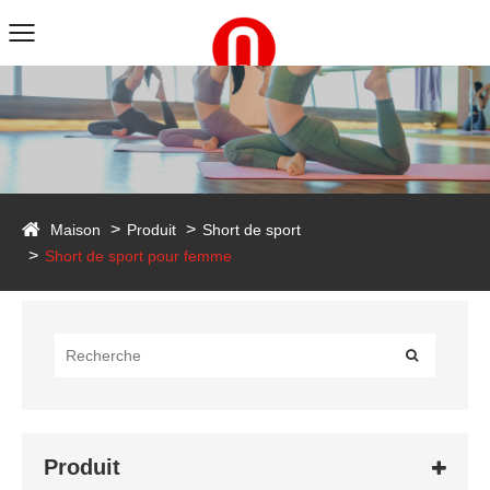
duct
Maison
Produit
Short de sport
Short de sport pour femme
Produit