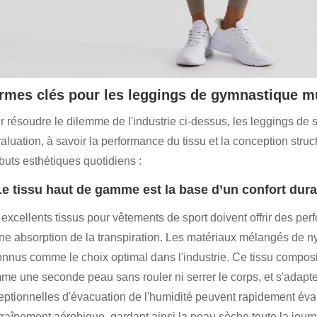
rmes clés pour les leggings de gymnastique mu
r résoudre le dilemme de l'industrie ci-dessus, les leggings de
aluation, à savoir la performance du tissu et la conception struct
ibuts esthétiques quotidiens :
Le tissu haut de gamme est la base d’un confort dur
excellents tissus pour vêtements de sport doivent offrir des per
une absorption de la transpiration. Les matériaux mélangés de n
onnus comme le choix optimal dans l'industrie. Ce tissu composi
me une seconde peau sans rouler ni serrer le corps, et s'adapte 
eptionnelles d'évacuation de l'humidité peuvent rapidement évapo
ntraînement aérobique, gardant ainsi la peau sèche toute la jour