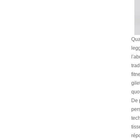
Qua
legg
l'a
trad
fitn
gil
quo
De 
pers
tech
tis
rép