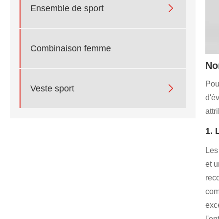

Ensemble de sport
Combinaison femme
No
Pou

Veste sport
d'év
attr
1. 
Les 
et 
rec
com
exc
l'e