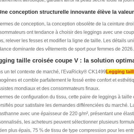
Une conception structurelle innovante élève la valeu
termes de conception, la conception obsolète de la ceinture dro
sommateurs ont tendance à choisir des leggings avec une coupe
s, relever les fesses et modifier la ligne de taille. Les détails 
dance dominante des vêtements de sport pour femmes de 2026.
gging taille croisée coupe V : la solution opt
s un tel contexte de marché, l'EvaRicky® CK1499
Legging tail
ogènes et comble parfaitement le fossé entre confort et esthét
ssistes mondiaux et des consommateurs finaux.
termes de configuration du tissu, cette paire de leggings à tail
ersifiés pour satisfaire les demandes différenciées du marché. 
lasthanne avec une épaisseur de 220 g/m², présentant une élasti
sonnalisés, les acheteurs peuvent sélectionner plusieurs formul
tien plus épais, 75 % de tissu de type compression pour les entr