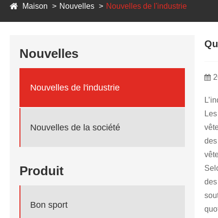
Maison
Nouvelles
Nouvelles de l'industrie
Qu
Nouvelles
2
Nouvelles de l'industrie
L’i
Les
Nouvelles de la société
vêt
des
vête
Produit
Sel
des 
sou
Bon sport
quo