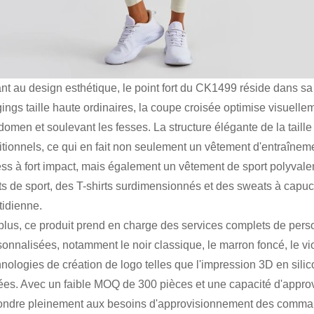
nt au design esthétique, le point fort du CK1499 réside dans sa 
ings taille haute ordinaires, la coupe croisée optimise visuellem
bdomen et soulevant les fesses. La structure élégante de la tail
itionnels, ce qui en fait non seulement un vêtement d'entraîneme
ess à fort impact, mais également un vêtement de sport polyvalen
ets de sport, des T-shirts surdimensionnés et des sweats à capuc
tidienne.
plus, ce produit prend en charge des services complets de perso
onnalisées, notamment le noir classique, le marron foncé, le viol
nologies de création de logo telles que l'impression 3D en silico
sées. Avec un faible MOQ de 300 pièces et une capacité d'appro
ondre pleinement aux besoins d'approvisionnement des comman