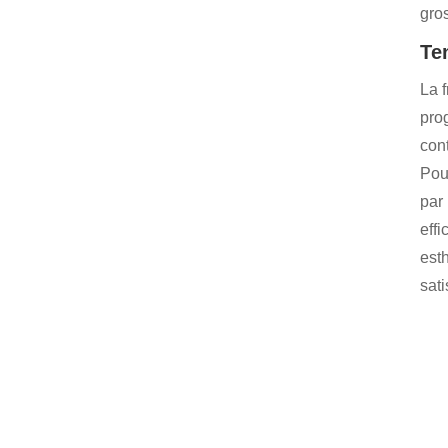
gro
Te
La 
pro
con
Pour
par
eff
est
sat