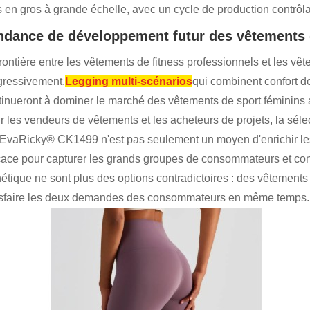
s en gros à grande échelle, avec un cycle de production contrôla
ndance de développement futur des vêtements 
frontière entre les vêtements de fitness professionnels et les v
gressivement.
Legging multi-scénarios
qui combinent confort d
tinueront à dominer le marché des vêtements de sport féminins
 les vendeurs de vêtements et les acheteurs de projets, la sélec
 EvaRicky® CK1499 n'est pas seulement un moyen d'enrichir l
icace pour capturer les grands groupes de consommateurs et con
hétique ne sont plus des options contradictoires : des vêtements
isfaire les deux demandes des consommateurs en même temps.