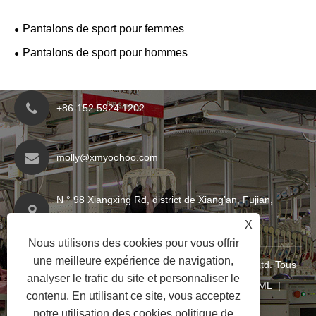
Pantalons de sport pour femmes
Pantalons de sport pour hommes
+86-152 5924 1202
molly@xmyoohoo.com
N ° 98 Xiangxing Rd, district de Xiang’an, Fujian,
Chine. 361101
X
Nous utilisons des cookies pour vous offrir
une meilleure expérience de navigation,
Copyright © 2024 Xiamen Evariricky Trading Co., Ltd. Tous
analyser le trafic du site et personnaliser le
droits réservés
Links
|
Sitemap
|
RSS
|
XML
|
contenu. En utilisant ce site, vous acceptez
politique de confidentialité
|
notre utilisation des cookies.
politique de