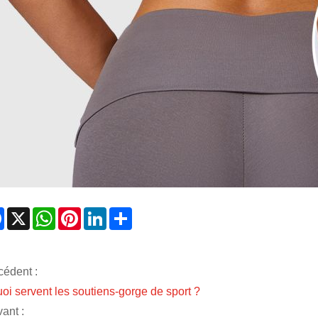
Facebook
X
WhatsApp
Pinterest
LinkedIn
Share
cédent :
uoi servent les soutiens-gorge de sport ?
ant :