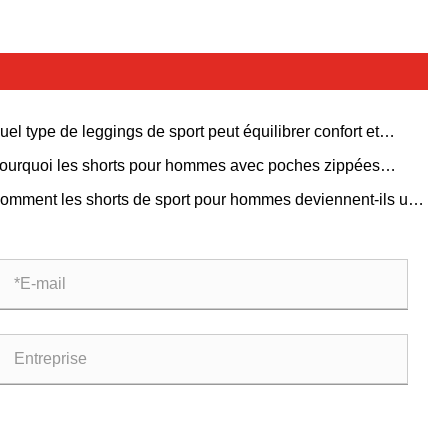
uel type de leggings de sport peut équilibrer confort et
hétique ?
ourquoi les shorts pour hommes avec poches zippées
iennent-ils un incontournable pour les hommes modernes
omment les shorts de sport pour hommes deviennent-ils une
égorie essentielle dans les vêtements de fitness mondiaux ?