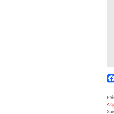
Pré
A q
Suiv