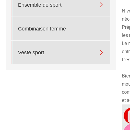

Ensemble de sport
Nive
néc
Pré
Combinaison femme
les
Le m
ent

Veste sport
L’es
Bie
mou
con
et a