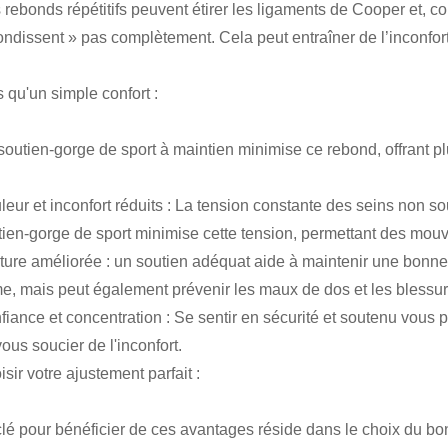
rebonds répétitifs peuvent étirer les ligaments de Cooper et, con
ondissent » pas complètement. Cela peut entraîner de l’inconfort
 qu'un simple confort :
soutien-gorge de sport à maintien minimise ce rebond, offrant p
leur et inconfort réduits : La tension constante des seins non s
tien-gorge de sport minimise cette tension, permettant des mou
ture améliorée : un soutien adéquat aide à maintenir une bonne
me, mais peut également prévenir les maux de dos et les blessur
fiance et concentration : Se sentir en sécurité et soutenu vous 
ous soucier de l'inconfort.
sir votre ajustement parfait :
clé pour bénéficier de ces avantages réside dans le choix du bon