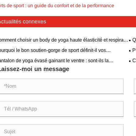
ts de sport : un guide du confort et de la performance
Actualités connexes
mment choisir un body de yoga haute élasticité et respirant
Q
n style dos nu avec soutien-gorge rembourré convient à tous
est
urquoi le bon soutien-gorge de sport définit-il vos
P
 besoins de remise en forme.
formances en matière de vêtements de sport ?
dev
ntalon de yoga évasé gainant le ventre : sont-ils la
C
inaison parfaite de confort et de style
cat
Laissez-moi un message