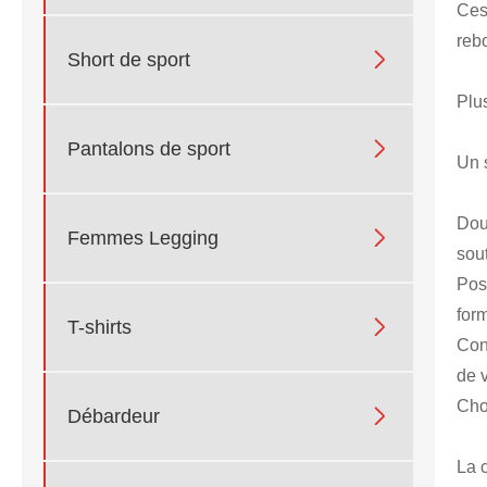
Ces 
reb

Short de sport
Plus

Pantalons de sport
Un 
Dou

Femmes Legging
sou
Pos
for

T-shirts
Con
de v
Choi

Débardeur
La 