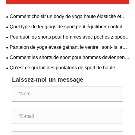
Comment choisir un body de yoga haute élasticité et
respirant ? Un style dos nu avec soutien-gorge rembourré
Quel type de leggings de sport peut équilibrer confort et
convient à tous les besoins de remise en forme.
esthétique ?
Pourquoi les shorts pour hommes avec poches zippées
deviennent-ils un incontournable pour les hommes
Pantalon de yoga évasé gainant le ventre : sont-ils la
modernes
combinaison parfaite de confort et de style
Comment les shorts de sport pour hommes deviennent-
ils une catégorie essentielle dans les vêtements de
Qu’est-ce qui fait des pantalons de sport de haute
fitness mondiaux ?
performance la clé de meilleurs résultats
Laissez-moi un message
d’entraînement ?