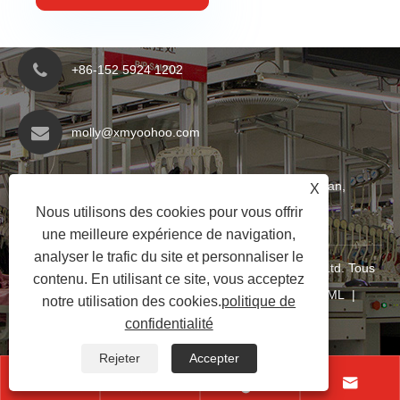
+86-152 5924 1202
molly@xmyoohoo.com
N ° 98 Xiangxing Rd, district de Xiang’an, Fujian,
X
Nous utilisons des cookies pour vous offrir
Chine. 361101
une meilleure expérience de navigation,
analyser le trafic du site et personnaliser le
Copyright © 2024 Xiamen Evariricky Trading Co., Ltd. Tous
contenu. En utilisant ce site, vous acceptez
droits réservés
Links
|
Sitemap
|
RSS
|
XML
|
notre utilisation des cookies.
politique de
politique de confidentialité
|
confidentialité
Rejeter
Accepter



