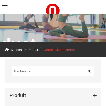
duct
Maison
Produit
Combinaison femme
Produit