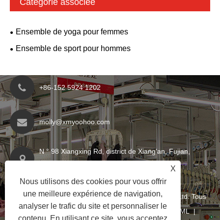
Catégorie associée
Ensemble de yoga pour femmes
Ensemble de sport pour hommes
+86-152 5924 1202
molly@xmyoohoo.com
N ° 98 Xiangxing Rd, district de Xiang’an, Fujian,
Chine. 361101
X
Nous utilisons des cookies pour vous offrir
une meilleure expérience de navigation,
Copyright © 2024 Xiamen Evariricky Trading Co., Ltd. Tous
analyser le trafic du site et personnaliser le
droits réservés
Links
|
Sitemap
|
RSS
|
XML
|
contenu. En utilisant ce site, vous acceptez