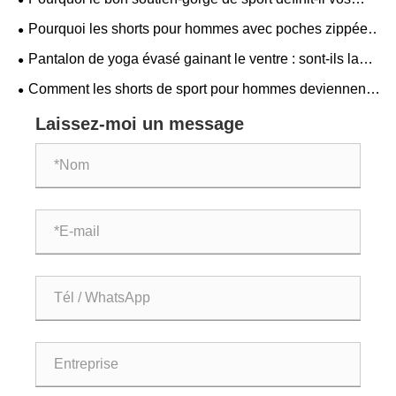
performances en matière de vêtements de sport ?
Pourquoi les shorts pour hommes avec poches zippées
deviennent-ils un incontournable pour les hommes
Pantalon de yoga évasé gainant le ventre : sont-ils la
modernes
combinaison parfaite de confort et de style
Comment les shorts de sport pour hommes deviennent-
ils une catégorie essentielle dans les vêtements de
Laissez-moi un message
fitness mondiaux ?