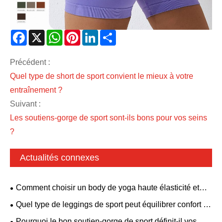
Facebook
X
WhatsApp
Pinterest
LinkedIn
Share
Précédent :
Quel type de short de sport convient le mieux à votre
entraînement ?
Suivant :
Les soutiens-gorge de sport sont-ils bons pour vos seins
?
Actualités connexes
Comment choisir un body de yoga haute élasticité et
respirant ? Un style dos nu avec soutien-gorge rembourré
Quel type de leggings de sport peut équilibrer confort et
convient à tous les besoins de remise en forme.
esthétique ?
Pourquoi le bon soutien-gorge de sport définit-il vos