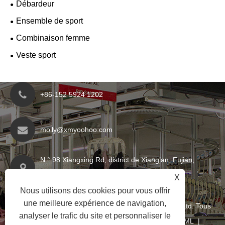
Débardeur
Ensemble de sport
Combinaison femme
Veste sport
+86-152 5924 1202
molly@xmyoohoo.com
N ° 98 Xiangxing Rd, district de Xiang’an, Fujian,
Chine. 361101
X
Nous utilisons des cookies pour vous offrir
une meilleure expérience de navigation,
Copyright © 2024 Xiamen Evariricky Trading Co., Ltd. Tous
analyser le trafic du site et personnaliser le
droits réservés
Links
|
Sitemap
|
RSS
|
XML
|