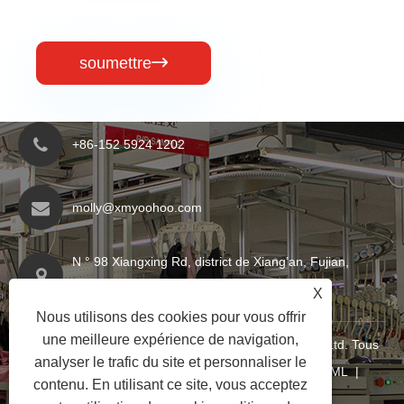
soumettre

+86-152 5924 1202
molly@xmyoohoo.com
N ° 98 Xiangxing Rd, district de Xiang’an, Fujian,
Chine. 361101
X
Nous utilisons des cookies pour vous offrir
une meilleure expérience de navigation,
Copyright © 2024 Xiamen Evariricky Trading Co., Ltd. Tous
analyser le trafic du site et personnaliser le
droits réservés
Links
|
Sitemap
|
RSS
|
XML
|
contenu. En utilisant ce site, vous acceptez
politique de confidentialité
|