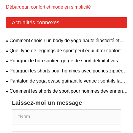
Débardeur: confort et mode en simplicité
Actualités connexes
Comment choisir un body de yoga haute élasticité et
respirant ? Un style dos nu avec soutien-gorge rembourré
Quel type de leggings de sport peut équilibrer confort et
convient à tous les besoins de remise en forme.
esthétique ?
Pourquoi le bon soutien-gorge de sport définit-il vos
performances en matière de vêtements de sport ?
Pourquoi les shorts pour hommes avec poches zippées
deviennent-ils un incontournable pour les hommes
Pantalon de yoga évasé gainant le ventre : sont-ils la
modernes
combinaison parfaite de confort et de style
Comment les shorts de sport pour hommes deviennent-
ils une catégorie essentielle dans les vêtements de
Laissez-moi un message
fitness mondiaux ?