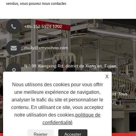
vendus, vous pouvez nous contacter.
+86-152 5924 1202
molly@xmyoohoo.com
N ° 98 Xiangxing Rd, district de Xiang’an, Fujian,
Chine. 361101
X
Nous utilisons des cookies pour vous offrir
une meilleure expérience de navigation,
Copyright © 2024 Xiamen Evariricky Trading Co., Ltd. Tous
analyser le trafic du site et personnaliser le
droits réservés
Links
|
Sitemap
|
RSS
|
XML
|
contenu. En utilisant ce site, vous acceptez
politique de confidentialité
|
notre utilisation des cookies.
politique de
confidentialité
Rejeter
Accepter