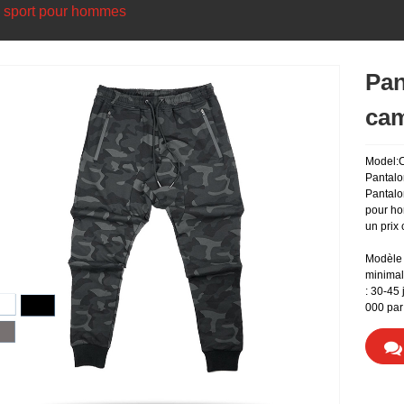
 sport pour hommes
Pan
cam
Model:
Pantalo
Pantalo
pour ho
un prix 
Modèle 
minimal
: 30-45
000 par