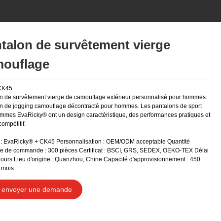
talon de survêtement vierge
ouflage
CK45
n de survêtement vierge de camouflage extérieur personnalisé pour hommes.
n de jogging camouflage décontracté pour hommes. Les pantalons de sport
mmes EvaRicky® ont un design caractéristique, des performances pratiques et
compétitif.
: EvaRicky® + CK45 Personnalisation : OEM/ODM acceptable Quantité
e de commande : 300 pièces Certificat : BSCI, GRS, SEDEX, OEKO-TEX Délai
 jours Lieu d'origine : Quanzhou, Chine Capacité d'approvisionnement : 450
 mois
envoyer une demande