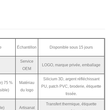
e
Échantillon
Disponible sous 15 jours
Service
LOGO, marque privée, emballage
OEM
Silicium 3D, argent réfléchissant
e) 75 %
Matériau
PU, patch PVC, broderie, étiquette
sible)
du logo
tissée.
Transfert thermique, étiquette
le)
Artisanat