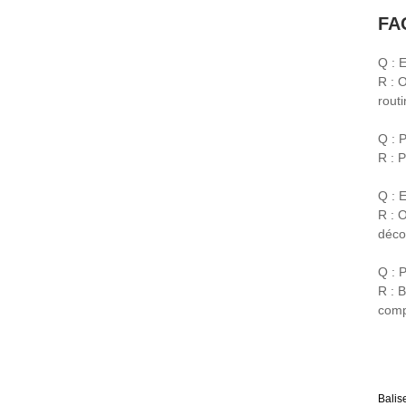
FA
Q : 
R : 
rout
Q : 
R : P
Q : 
R : 
déco
Q : 
R : 
comp
Balis