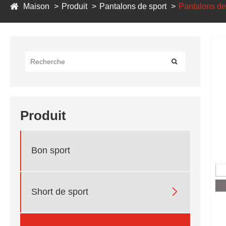
Maison
Produit
Pantalons de sport
Pantalons de
Produit
Bon sport

Short de sport