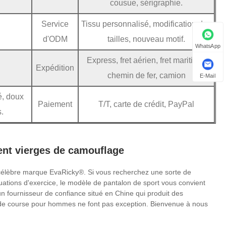
cousue, sérigraphie.
Service
Tissu personnalisé, modification des
d'ODM
tailles, nouveau motif.
WhatsApp
Express, fret aérien, fret maritime,
Expédition
chemin de fer, camion
E-Mail
é, doux
Paiement
T/T, carte de crédit, PayPal
.
ent vierges de camouflage
 célèbre marque EvaRicky®. Si vous recherchez une sorte de
tuations d'exercice, le modèle de pantalon de sport vous convient
n fournisseur de confiance situé en Chine qui produit des
s de course pour hommes ne font pas exception. Bienvenue à nous