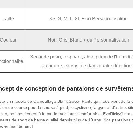
Taille
XS, S, M, L, XL + ou Personnalisation
Couleur
Noir, Gris, Blanc + ou Personnalisation
Seconde peau, respirant, absorption de l'humidit
ctionnalité
au beurre, extensible dans quatre directions
ncept de conception de pantalons de survêtem
xiste un modèle de Camouflage Blank Sweat Pants qui nous vient de la
alon de course pour la course à pied, le cyclisme, la gym et d'autres si
 bien, non seulement à la mode mais aussi confortable. EvaRicky® est u
ments de sport de haute qualité depuis plus de 10 ans. Nos pantalon
acter maintenant !