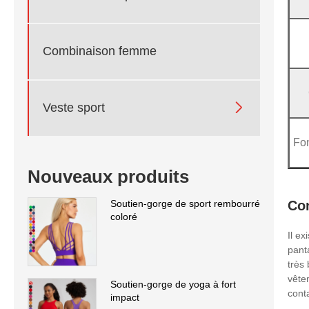
Combinaison femme

Veste sport
Fon
Nouveaux produits
Co
Soutien-gorge de sport rembourré
coloré
Il e
pant
très
vête
Soutien-gorge de yoga à fort
cont
impact