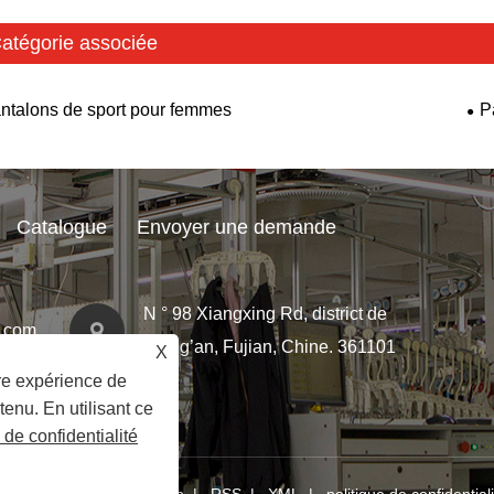
atégorie associée
ntalons de sport pour femmes
P
Catalogue
Envoyer une demande
N ° 98 Xiangxing Rd, district de
.com
Xiang’an, Fujian, Chine. 361101
X
ure expérience de
tenu. En utilisant ce
 de confidentialité