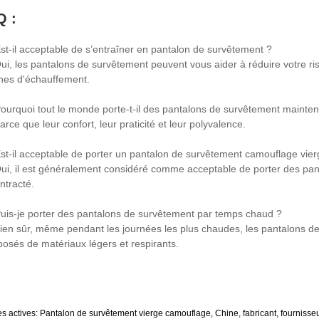
Q :
Est-il acceptable de s’entraîner en pantalon de survêtement ?
Oui, les pantalons de survêtement peuvent vous aider à réduire votre ri
ines d'échauffement.
Pourquoi tout le monde porte-t-il des pantalons de survêtement mainte
arce que leur confort, leur praticité et leur polyvalence.
Est-il acceptable de porter un pantalon de survêtement camouflage vierg
Oui, il est généralement considéré comme acceptable de porter des pan
ntracté.
Puis-je porter des pantalons de survêtement par temps chaud ?
Bien sûr, même pendant les journées les plus chaudes, les pantalons de s
osés de matériaux légers et respirants.
es actives: Pantalon de survêtement vierge camouflage, Chine, fabricant, fournisseu