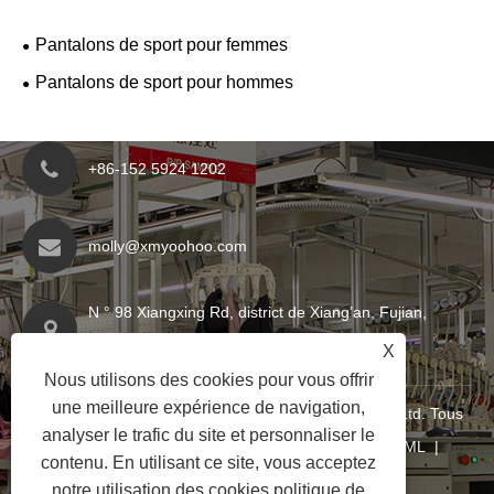
Pantalons de sport pour femmes
Pantalons de sport pour hommes
+86-152 5924 1202
molly@xmyoohoo.com
N ° 98 Xiangxing Rd, district de Xiang’an, Fujian,
Chine. 361101
X
Nous utilisons des cookies pour vous offrir
une meilleure expérience de navigation,
Copyright © 2024 Xiamen Evariricky Trading Co., Ltd. Tous
analyser le trafic du site et personnaliser le
droits réservés
Links
|
Sitemap
|
RSS
|
XML
|
contenu. En utilisant ce site, vous acceptez
politique de confidentialité
|
notre utilisation des cookies.
politique de