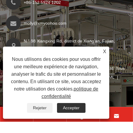
+86-152 5924 1202
molly@xmyoohoo.com
N ° 98 Xiangxing Rd, district de Xiang’an, Fujian,
Chine. 361101
X
Nous utilisons des cookies pour vous offrir
une meilleure expérience de navigation,
Copyright © 2024 Xiamen Evariricky Trading Co., Ltd. Tous
analyser le trafic du site et personnaliser le
droits réservés
Links
|
Sitemap
|
RSS
|
XML
|
contenu. En utilisant ce site, vous acceptez
politique de confidentialité
|
notre utilisation des cookies.
politique de
confidentialité
Rejeter
Accepter



