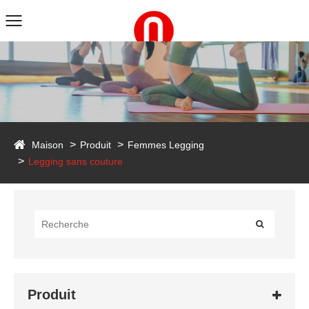
duct
Maison
Produit
Femmes Legging
Legging sans couture
Produit