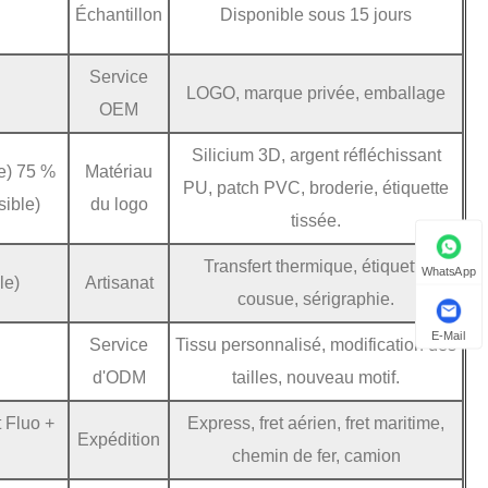
Échantillon
Disponible sous 15 jours
Service
LOGO, marque privée, emballage
OEM
Silicium 3D, argent réfléchissant
e) 75 %
Matériau
PU, patch PVC, broderie, étiquette
sible)
du logo
tissée.
Transfert thermique, étiquette
WhatsApp
le)
Artisanat
cousue, sérigraphie.
E-Mail
Service
Tissu personnalisé, modification des
d'ODM
tailles, nouveau motif.
t Fluo +
Express, fret aérien, fret maritime,
Expédition
chemin de fer, camion