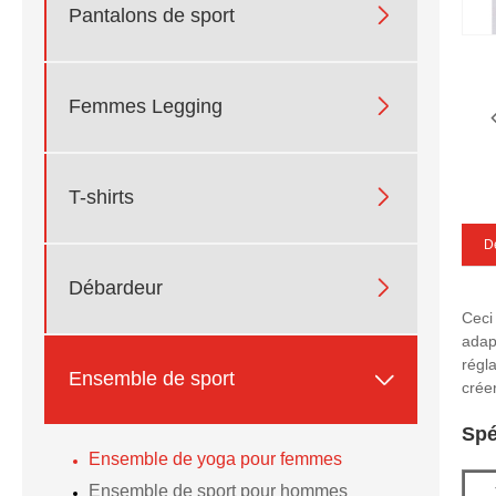

Pantalons de sport

Femmes Legging

T-shirts
De

Débardeur
Ceci
adap
régl

Ensemble de sport
crée
Spé
Ensemble de yoga pour femmes
Ensemble de sport pour hommes