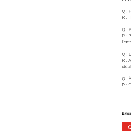
Q : 
R : 
Q : 
R : 
l'en
Q : L
R : A
idéal
Q : 
R : 
Balis
C