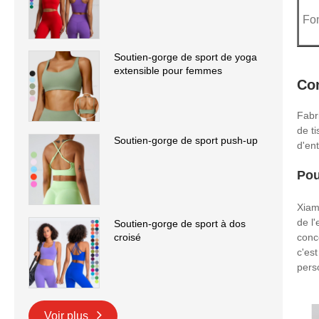
Fon
Soutien-gorge de sport de yoga
extensible pour femmes
Co
Fabr
de t
Soutien-gorge de sport push-up
d'en
Pou
Xiam
de l
Soutien-gorge de sport à dos
croisé
conc
c'es
pers
Voir plus