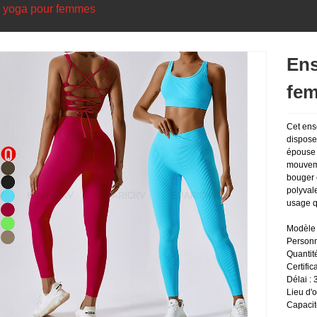
 yoga pour femmes
Ens
fe
Cet ens
dispose 
épouse l
mouveme
bouger e
polyval
usage q
Modèle 
Personn
Quantit
Certifi
Délai : 
Lieu d'
Capacit