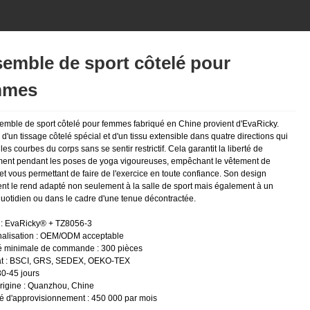
emble de sport côtelé pour
mmes
emble de sport côtelé pour femmes fabriqué en Chine provient d'EvaRicky.
d'un tissage côtelé spécial et d'un tissu extensible dans quatre directions qui
es courbes du corps sans se sentir restrictif. Cela garantit la liberté de
nt pendant les poses de yoga vigoureuses, empêchant le vêtement de
t vous permettant de faire de l'exercice en toute confiance. Son design
ent le rend adapté non seulement à la salle de sport mais également à un
uotidien ou dans le cadre d'une tenue décontractée.
: EvaRicky® + TZ8056-3
alisation : OEM/ODM acceptable
é minimale de commande : 300 pièces
cat : BSCI, GRS, SEDEX, OEKO-TEX
30-45 jours
origine : Quanzhou, Chine
é d'approvisionnement : 450 000 par mois