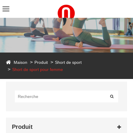
duct
Maison
Produit
Short de sport
Short de sport pour femme
Produit