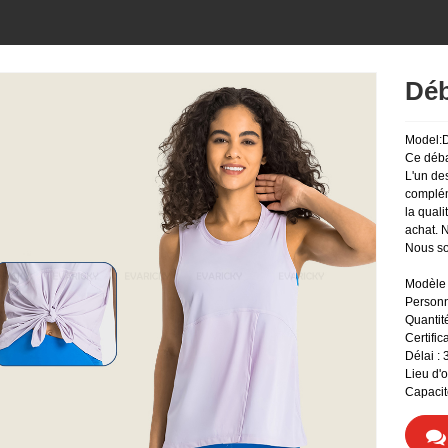
Déb
Model:
Ce déba
L'un de
complém
la quali
achat. 
Nous so
Modèle 
Personn
Quantit
Certifi
Délai : 
Lieu d'
Capacit