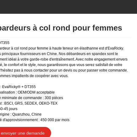
ardeurs à col rond pour femmes
DT355
rdeur à col rond pour femme à haute teneur en élasthanne est d'EvaRicky.
s principaux fournisseurs en Chine. Nos débardeurs en spandex sont le
ent idéal à votre garde-robe d'entraînement. Avec notre engagement envers
té, le confort et le style, nous garantissons que vous serez satisfait de votre
N'hésitez pas à nous contacter pour un devis ou pour passer votre commande.
mmes impatients de coopérer avec vous.
: EvaRicky® + DT355
alisation : OEM/ODM acceptable
é minimale de commande : 300 pièces
cat : BSCI, GRS, SEDEX, OEKO-TEX
30-45 jours
origine : Quanzhou, Chine
é d'approvisionnement : 450 000 par mois
envoyer une demande