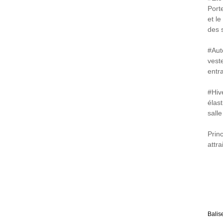
Port
et l
des 
#Aut
vest
entr
#Hiv
élas
salle
Prin
attra
Balis