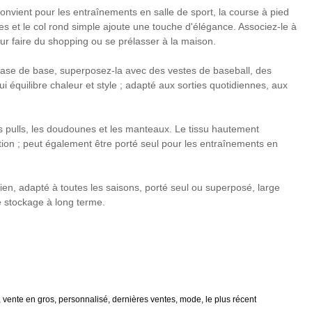
onvient pour les entraînements en salle de sport, la course à pied
les et le col rond simple ajoute une touche d'élégance. Associez-le à
our faire du shopping ou se prélasser à la maison.
base de base, superposez-la avec des vestes de baseball, des
i équilibre chaleur et style ; adapté aux sorties quotidiennes, aux
es pulls, les doudounes et les manteaux. Le tissu hautement
tion ; peut également être porté seul pour les entraînements en
ien, adapté à toutes les saisons, porté seul ou superposé, large
le stockage à long terme.
, vente en gros, personnalisé, dernières ventes, mode, le plus récent