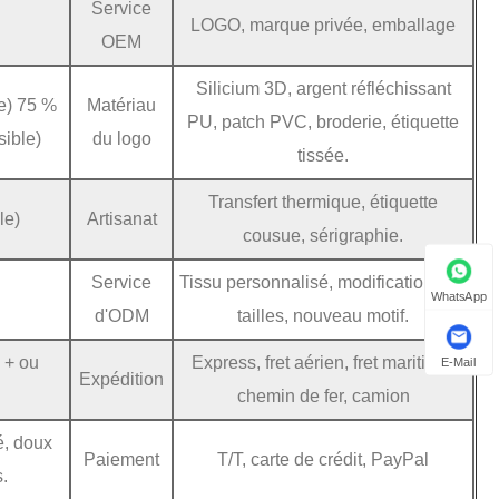
Service
LOGO, marque privée, emballage
OEM
Silicium 3D, argent réfléchissant
e) 75 %
Matériau
PU, patch PVC, broderie, étiquette
sible)
du logo
tissée.
Transfert thermique, étiquette
le)
Artisanat
cousue, sérigraphie.
Service
Tissu personnalisé, modification des
WhatsApp
d'ODM
tailles, nouveau motif.
c + ou
Express, fret aérien, fret maritime,
E-Mail
Expédition
chemin de fer, camion
é, doux
Paiement
T/T, carte de crédit, PayPal
.