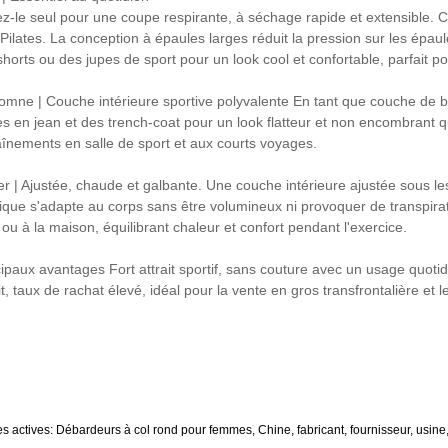
ez-le seul pour une coupe respirante, à séchage rapide et extensible. C
e Pilates. La conception à épaules larges réduit la pression sur les épau
shorts ou des jupes de sport pour un look cool et confortable, parfait p
omne | Couche intérieure sportive polyvalente En tant que couche de 
es en jean et des trench-coat pour un look flatteur et non encombrant qu
aînements en salle de sport et aux courts voyages.
er | Ajustée, chaude et galbante. Une couche intérieure ajustée sous l
tique s'adapte au corps sans être volumineux ni provoquer de transpira
 ou à la maison, équilibrant chaleur et confort pendant l'exercice.
cipaux avantages Fort attrait sportif, sans couture avec un usage quotid
it, taux de rachat élevé, idéal pour la vente en gros transfrontalière et 
es actives: Débardeurs à col rond pour femmes, Chine, fabricant, fournisseur, usine