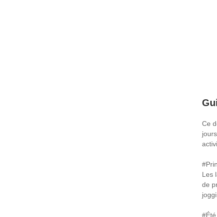
Gui
Ce d
jours
activ
#Pri
Les 
de p
jogg
#Été